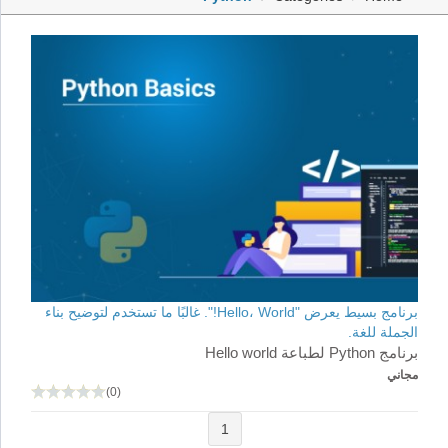
برنامج بسيط يعرض "Hello، World!". غالبًا ما تستخدم لتوضيح بناء
الجملة للغة.
برنامج Python لطباعة Hello world
مجاني
(0)
1